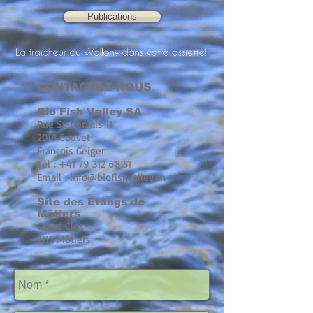
Publications
CONTACTEZ-NOUS
Bio Fish Valley SA
Rue St-Gervais 11
2018 Couvet
François Geiger
Tél :
+41 79 312 68 51
Email :
info@biofishvalley.ch
Site des Etangs de
Môtiers
Grand Clos
2112 Môtiers